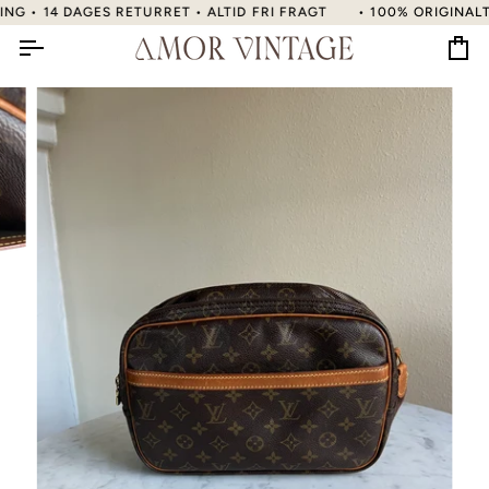
Gå
 • 14 DAGES RETURRET • ALTID FRI FRAGT
• 100% ORIGINALT • 
til
indhold
Kur