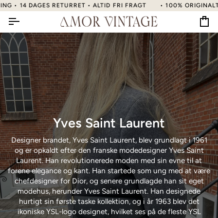
Gå
• 14 DAGES RETURRET • ALTID FRI FRAGT
• 100% ORIGINALT • 
til
indhold
Kur
Yves Saint Laurent
Designer brandet, Yves Saint Laurent, blev grundlagt i 1961
og er opkaldt efter den franske modedesigner Yves Saint
Laurent.
Han revolutionerede moden med sin evne til at
forene elegance og kant. Han startede som ung med at være
chefdesigner for Dior, og senere grundlagde han sit eget
modehus, herunder Yves Saint Laurent. Han designede
hurtigt sin første taske kollektion, og i år 1963 blev det
ikoniske YSL-logo designet, hvilket ses på de fleste YSL