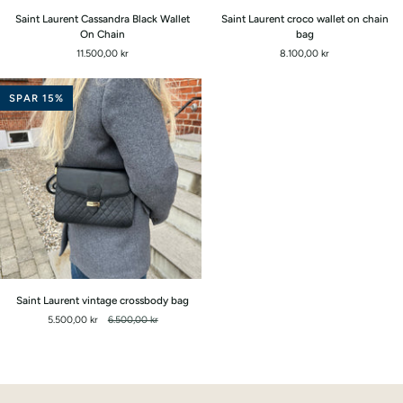
Saint
Saint
Saint Laurent Cassandra Black Wallet
Saint Laurent croco wallet on chain
Laurent
Laurent
On Chain
bag
Cassandra
croco
11.500,00 kr
8.100,00 kr
Black
wallet
Wallet
on
On
chain
SPAR 15%
Chain
bag
Saint
Saint Laurent vintage crossbody bag
Laurent
5.500,00 kr
6.500,00 kr
vintage
crossbody
bag